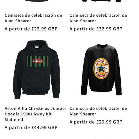
Camiseta de celebración de
Camiseta de celebración de
Alan Shearer
Alan Shearer
Precio
A partir de £22.99 GBP
Precio
A partir de £32.99 GBP
habitual
habitual
Aston Villa Christmas Jumper
Camiseta de celebración de
Hoodie 1990s Away Kit
Alan Shearer
Mullered
Precio
A partir de £29.99 GBP
Precio
A partir de £44.99 GBP
habitual
habitual