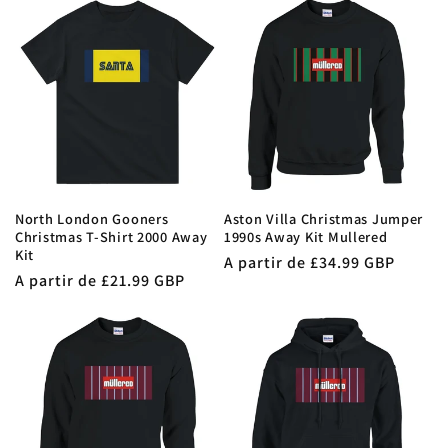
North London Gooners
Aston Villa Christmas Jumper
Christmas T-Shirt 2000 Away
1990s Away Kit Mullered
Kit
Precio
A partir de £34.99 GBP
Precio
A partir de £21.99 GBP
habitual
habitual