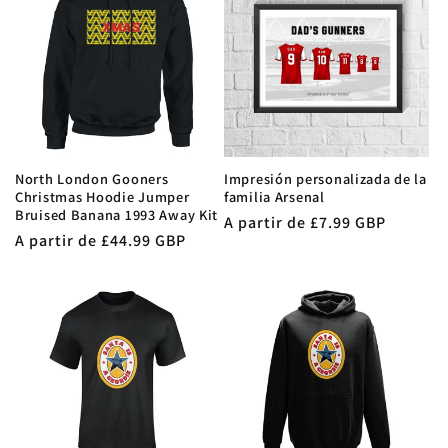
North London Gooners
Impresión personalizada de la
Christmas Hoodie Jumper
familia Arsenal
Bruised Banana 1993 Away Kit
Precio
A partir de £7.99 GBP
Precio
A partir de £44.99 GBP
habitual
habitual