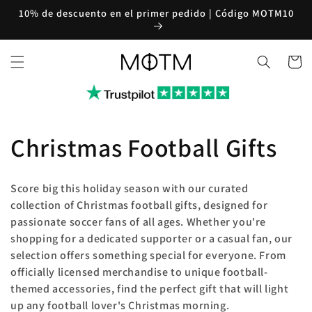
Ir
10% de descuento en el primer pedido | Código MOTM10
directamente
al contenido
Carrito
C
Christmas Football Gifts
o
Score big this holiday season with our curated
l
collection of Christmas football gifts, designed for
passionate soccer fans of all ages. Whether you're
e
shopping for a dedicated supporter or a casual fan, our
selection offers something special for everyone. From
c
officially licensed merchandise to unique football-
themed accessories, find the perfect gift that will light
c
up any football lover's Christmas morning.