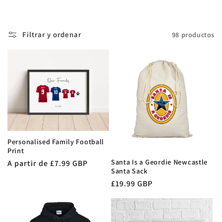
i
ó
Filtrar y ordenar
98 productos
n
:
Personalised Family Football
Print
Santa Is a Geordie Newcastle
Precio
A partir de £7.99 GBP
Santa Sack
habitual
Precio
£19.99 GBP
habitual