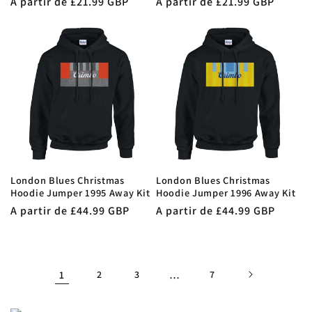
Precio
A partir de £21.99 GBP
Precio
A partir de £21.99 GBP
habitual
habitual
London Blues Christmas
London Blues Christmas
Hoodie Jumper 1995 Away Kit
Hoodie Jumper 1996 Away Kit
Precio
A partir de £44.99 GBP
Precio
A partir de £44.99 GBP
habitual
habitual
1
2
3
…
7