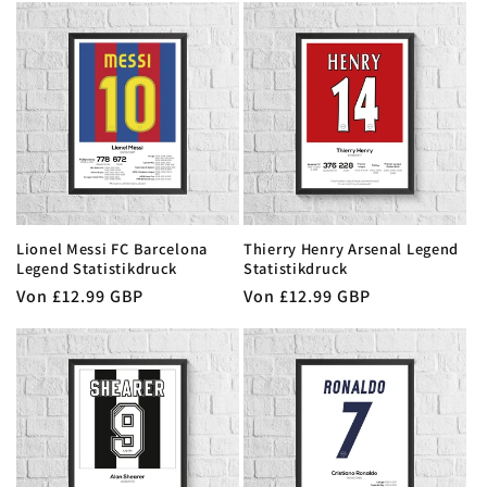
r
i
e
:
Lionel Messi FC Barcelona
Thierry Henry Arsenal Legend
Legend Statistikdruck
Statistikdruck
Normaler
Von £12.99 GBP
Normaler
Von £12.99 GBP
Preis
Preis