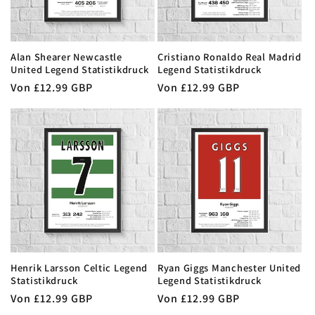
Alan Shearer Newcastle
Cristiano Ronaldo Real Madrid
United Legend Statistikdruck
Legend Statistikdruck
Normaler
Von £12.99 GBP
Normaler
Von £12.99 GBP
Preis
Preis
Henrik Larsson Celtic Legend
Ryan Giggs Manchester United
Statistikdruck
Legend Statistikdruck
Normaler
Von £12.99 GBP
Normaler
Von £12.99 GBP