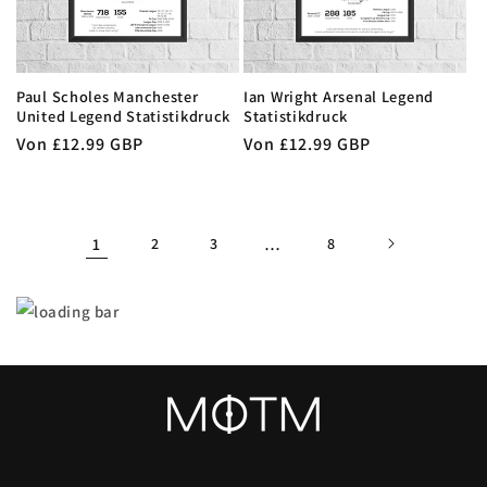
Paul Scholes Manchester
Ian Wright Arsenal Legend
United Legend Statistikdruck
Statistikdruck
Normaler
Von £12.99 GBP
Normaler
Von £12.99 GBP
Preis
Preis
1
2
3
…
8