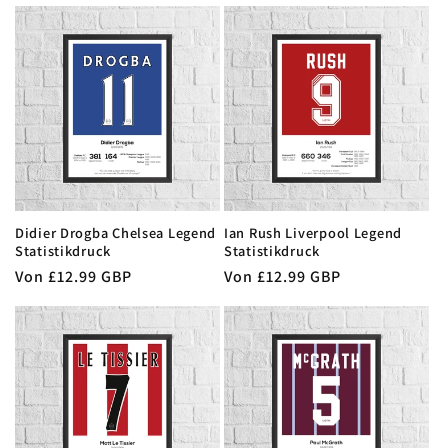
Preis
Preis
Didier Drogba Chelsea Legend
Ian Rush Liverpool Legend
Statistikdruck
Statistikdruck
Normaler
Von £12.99 GBP
Normaler
Von £12.99 GBP
Preis
Preis