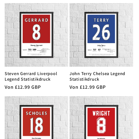
Preis
Preis
Steven Gerrard Liverpool
John Terry Chelsea Legend
Legend Statistikdruck
Statistikdruck
Normaler
Von £12.99 GBP
Normaler
Von £12.99 GBP
Preis
Preis