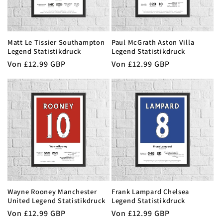
Matt Le Tissier Southampton
Paul McGrath Aston Villa
Legend Statistikdruck
Legend Statistikdruck
Normaler
Von £12.99 GBP
Normaler
Von £12.99 GBP
Preis
Preis
Wayne Rooney Manchester
Frank Lampard Chelsea
United Legend Statistikdruck
Legend Statistikdruck
Normaler
Von £12.99 GBP
Normaler
Von £12.99 GBP