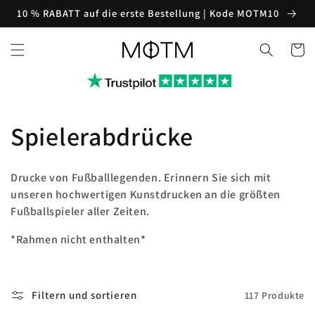
Direkt
10 % RABATT auf die erste Bestellung | Kode MOTM10
zum
Inhalt
Warenko
K
Spielerabdrücke
a
Drucke von Fußballlegenden. Erinnern Sie sich mit
t
unseren hochwertigen Kunstdrucken an die größten
Fußballspieler aller Zeiten.
e
*Rahmen nicht enthalten*
g
o
Filtern und sortieren
117 Produkte