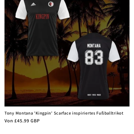
r
i
e
:
Tony Montana 'Kingpin' Scarface inspiriertes Fußballtrikot
Normaler
Von £45.99 GBP
Preis