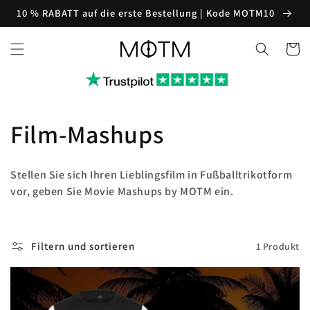
Direkt
10 % RABATT auf die erste Bestellung | Kode MOTM10
zum
Inhalt
Warenko
K
Film-Mashups
a
Stellen Sie sich Ihren Lieblingsfilm in Fußballtrikotform
t
vor, geben Sie Movie Mashups by MOTM ein.
e
Filtern und sortieren
1 Produkt
g
o