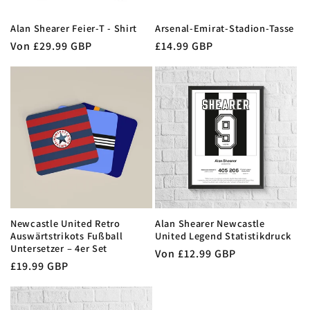
Alan Shearer Feier-T - Shirt
Arsenal-Emirat-Stadion-Tasse
Normaler
Von £29.99 GBP
Normaler
£14.99 GBP
Preis
Preis
Newcastle United Retro
Alan Shearer Newcastle
Auswärtstrikots Fußball
United Legend Statistikdruck
Untersetzer – 4er Set
Normaler
Von £12.99 GBP
Normaler
£19.99 GBP
Preis
Preis