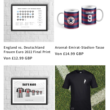
England vs. Deutschland
Arsenal-Emirat-Stadion-Tasse
Frauen Euro 2022 Final Print
Normaler
Von £14.99 GBP
Normaler
Von £12.99 GBP
Preis
Preis