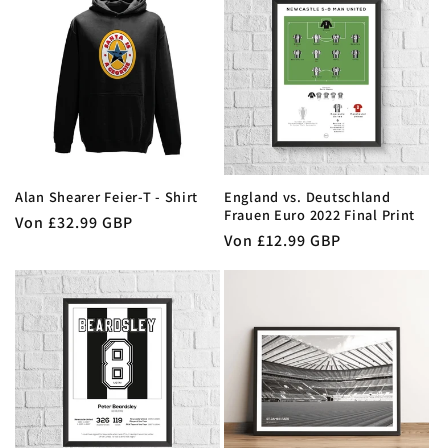
Alan Shearer Feier-T - Shirt
England vs. Deutschland
Frauen Euro 2022 Final Print
Normaler
Von £32.99 GBP
Normaler
Von £12.99 GBP
Preis
Preis