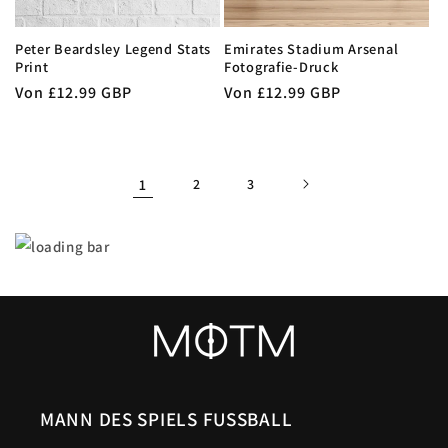
Peter Beardsley Legend Stats
Emirates Stadium Arsenal
Print
Fotografie-Druck
Normaler
Von £12.99 GBP
Normaler
Von £12.99 GBP
Preis
Preis
1
2
3
MANN DES SPIELS FUSSBALL