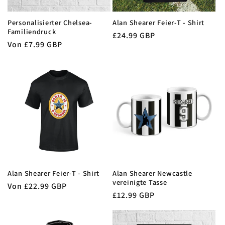
Personalisierter Chelsea-
Alan Shearer Feier-T - Shirt
Familiendruck
Normaler
£24.99 GBP
Normaler
Von £7.99 GBP
Preis
Preis
Alan Shearer Feier-T - Shirt
Alan Shearer Newcastle
vereinigte Tasse
Normaler
Von £22.99 GBP
Normaler
£12.99 GBP
Preis
Preis