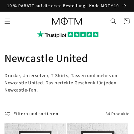
Direkt
10 % RABATT auf die erste Bestellung | Kode MOTM10
zum
Inhalt
Warenko
K
Newcastle United
a
Drucke, Untersetzer, T-Shirts, Tassen und mehr von
t
Newcastle United. Das perfekte Geschenk für jeden
Newcastle-Fan.
e
g
Filtern und sortieren
34 Produkte
o