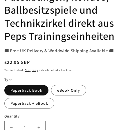
Ballbesitzspiele und
Technikzirkel direkt aus
Peps Trainingseinheiten
🚚 Free UK Delivery & Worldwide Shipping Available 🚚
Regular
£22.95 GBP
price
Tax included.
Shipping
calculated at checkout.
Type
Paperback Book
eBook Only
Paperback + eBook
Quantity