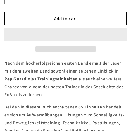
Decrease
Increase
quantity
quantity
for
for
PEP
PEP
Add to cart
GUARDIOLA
GUARDIOLA
-
-
85
85
Passübungen,
Passübungen,
Rondos,
Rondos,
Ballbesitzspiele
Ballbesitzspiele
und
und
Nach dem hocherfolgreichen ersten Band erhalt der Leser
Technikzirkel
Technikzirkel
mit dem zweiten Band sowohl einen seltenen Einblick in
direkt
direkt
Pep Guardiolas Trainingseinheiten
als auch eine weitere
aus
aus
Peps
Peps
Chance von einem der besten Trainer in der Geschichte des
Trainingseinheiten
Trainingseinheiten
FuBballs zu lernen.
Bei den in diesem Buch enthaltenen
85 Einheiten
handelt
es sich um Aufwarmübungen, Übungen zum Schnelligkeits-
und Beweglichkeitstraining, Technikzirkel, Passübungen,
Rondos, "Juego de Posicion" und Ballbesitzspiele,